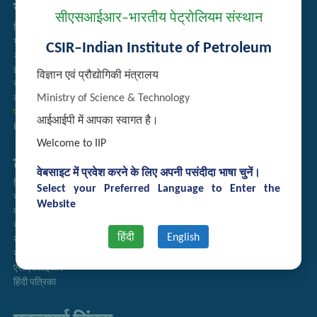
सम्बद्ध लिंक्स
सीएसआईआर–भारतीय पेट्रोलियम संस्थान
निविदा प्रबंधन
भर्ती
CSIR–Indian Institute of Petroleum
अतिथि गृह आरक्षण
इंट्रानेट
विज्ञान एवं प्रौद्योगिकी मंत्रालय
संग्रह
Ministry of Science & Technology
कर्मचारी खोज
प्रौद्योगिकी ब्रोशर
आईआईपी में आपका स्वागत है।
Handling of Complaints of Sexual Harassment
Welcome to IIP
तुरत लिंक्स
वेबसाइट में प्रवेश करने के लिए अपनी पसंदीदा भाषा चुनें।
निदेशिका
Select your Preferred Language to Enter the
समाचारपत्र
Website
वार्षिक प्रतिवेदन
राजभाषा अनुभाग
हिंदी
English
सूचना का अधिकार
सीएसआईआर
एसीएसआईआर
हिंदी पत्रिका