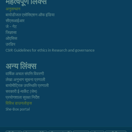
महत्वपूर्ण लिंक्स
अनुसन्धान
बायोडीजल एसोसिएशन ऑफ इंडिया
सीएसआईआर
जे – गेट
जिज्ञासा
ओएसिस
उरडिप
CSIR Guidelines for ethics in Research and governance
अन्य लिंक्स
वार्षिक अचल संपत्ति विवरणी
लेखा अनुभाग सूचना प्रणाली
बायोमीट्रिक उपस्थिति प्रणाली
सरकारी ई-मार्केट (जेम)
प्रयोगशाला सुरक्षा निर्देश
विविध डाउनलोड्स
She-Box portal