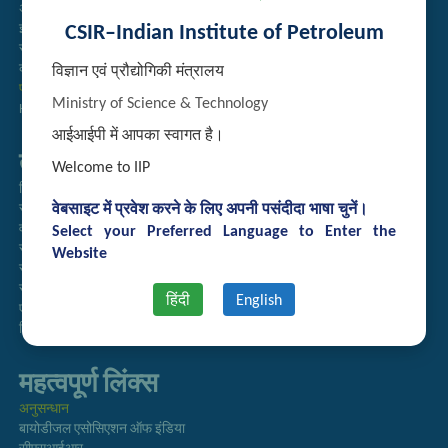
अतिथि गृह आरक्षण
CSIR–Indian Institute of Petroleum
इंट्रानेट
संग्रह
कर्मचारी खोज
विज्ञान एवं प्रौद्योगिकी मंत्रालय
प्रौद्योगिकी ब्रोशर
Ministry of Science & Technology
Handling of Complaints of Sexual Harassment
आईआईपी में आपका स्वागत है।
तुरत लिंक्स
Welcome to IIP
निदेशिका
वेबसाइट में प्रवेश करने के लिए अपनी पसंदीदा भाषा चुनें।
समाचारपत्र
वार्षिक प्रतिवेदन
Select your Preferred Language to Enter the
राजभाषा अनुभाग
Website
सूचना का अधिकार
सीएसआईआर
हिंदी
English
एसीएसआईआर
हिंदी पत्रिका
महत्वपूर्ण लिंक्स
अनुसन्धान
बायोडीजल एसोसिएशन ऑफ इंडिया