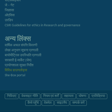
सीएसआईआर
जे – गेट
जिज्ञासा
ओएसिस
उरडिप
CSIR Guidelines for ethics in Research and governance
अन्य लिंक्स
वार्षिक अचल संपत्ति विवरणी
लेखा अनुभाग सूचना प्रणाली
बायोमीट्रिक उपस्थिति प्रणाली
सरकारी ई-मार्केट (जेम)
प्रयोगशाला सुरक्षा निर्देश
विविध डाउनलोड्स
She-Box portal
निविदाएं
वेबसाइट नीति
नियम एवं शर्तें
सहायता
घोषणा
प्रतिक्रिया
कैसे पहुँचे
वेबमेल
साइटमैप
सम्पर्क करें