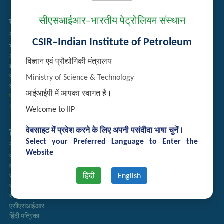
सीएसआईआर–भारतीय पेट्रोलियम संस्थान
सम्बद्ध लिंक्स
निविदा प्रबंधन
CSIR–Indian Institute of Petroleum
भर्ती
अतिथि गृह आरक्षण
विज्ञान एवं प्रौद्योगिकी मंत्रालय
इंट्रानेट
संग्रह
Ministry of Science & Technology
कर्मचारी खोज
आईआईपी में आपका स्वागत है।
प्रौद्योगिकी ब्रोशर
Handling of Complaints of Sexual Harassment
Welcome to IIP
वेबसाइट में प्रवेश करने के लिए अपनी पसंदीदा भाषा चुनें।
तुरत लिंक्स
Select your Preferred Language to Enter the
निदेशिका
Website
समाचारपत्र
वार्षिक प्रतिवेदन
हिंदी
English
राजभाषा अनुभाग
सूचना का अधिकार
सीएसआईआर
एसीएसआईआर
हिंदी पत्रिका