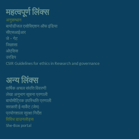
महत्वपूर्ण लिंक्स
अनुसन्धान
बायोडीजल एसोसिएशन ऑफ इंडिया
सीएसआईआर
जे – गेट
जिज्ञासा
ओएसिस
उरडिप
CSIR Guidelines for ethics in Research and governance
अन्य लिंक्स
वार्षिक अचल संपत्ति विवरणी
लेखा अनुभाग सूचना प्रणाली
बायोमीट्रिक उपस्थिति प्रणाली
सरकारी ई-मार्केट (जेम)
प्रयोगशाला सुरक्षा निर्देश
विविध डाउनलोड्स
She-Box portal