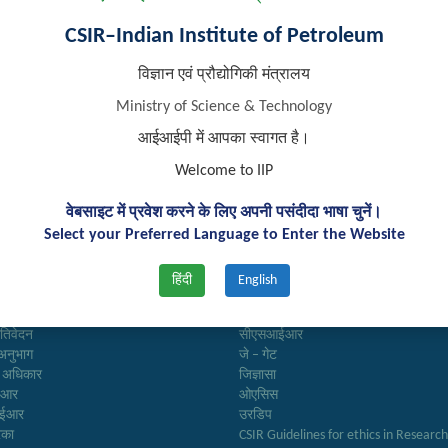
CSIR–Indian Institute of Petroleum
विज्ञान एवं प्रौद्योगिकी मंत्रालय
Ministry of Science & Technology
आईआईपी में आपका स्वागत है।
Welcome to IIP
वेबसाइट में प्रवेश करने के लिए अपनी पसंदीदा भाषा चुनें।
Select your Preferred Language to Enter the Website
 लिंक्स
महत्वपूर्ण लिंक्स
हिंदी
English
अनुसन्धान
त्र
बायोडीजल एसोसिएशन ऑफ इंडिया
्रतिवेदन
सीएसआईआर
अनुभाग
जे – गेट
ा अधिकार
जिज्ञासा
ईआर
ओएसिस
आईआर
उरडिप
रिका
CSIR Guidelines for ethics in Researc