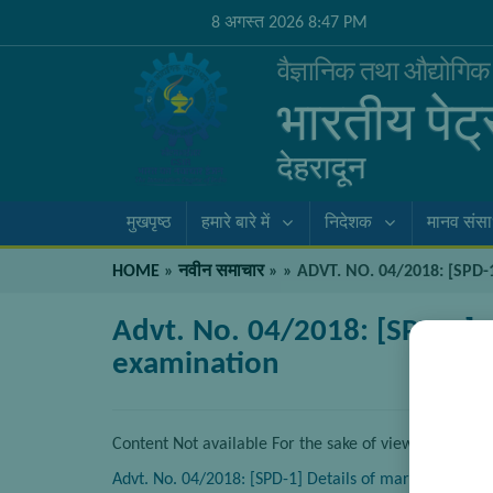
8 अगस्त 2026 8:47 PM
वैज्ञानिक तथा औद्योगि
भारतीय पेट
देहरादून
मुखपृष्ठ
हमारे बारे में
निदेशक
मानव संस
HOME
»
नवीन समाचार
»
»
ADVT. NO. 04/2018: [SP
Advt. No. 04/2018: [SPD-1] D
examination
Content Not available For the sake of viewer convenie
Advt. No. 04/2018: [SPD-1] Details of marks obtained