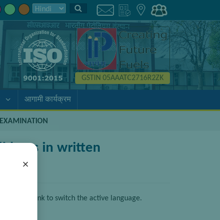
GSTIN 05AAATC2716R2ZK
आगामी कार्यक्रम
N EXAMINATION
idates in written
×
click the link to switch the active language.