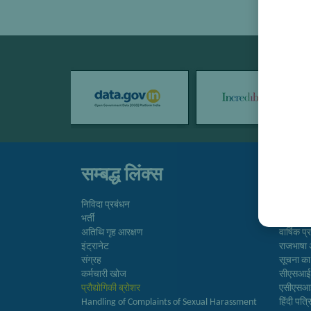
सम्बद्ध लिंक्स
तुरत
निविदा प्रबंधन
निदेशिका
भर्ती
समाचारप
अतिथि गृह आरक्षण
वार्षिक प
इंट्रानेट
राजभाषा 
संग्रह
सूचना क
कर्मचारी खोज
सीएसआ
प्रौद्योगिकी ब्रोशर
एसीएस
Handling of Complaints of Sexual Harassment
हिंदी पत्