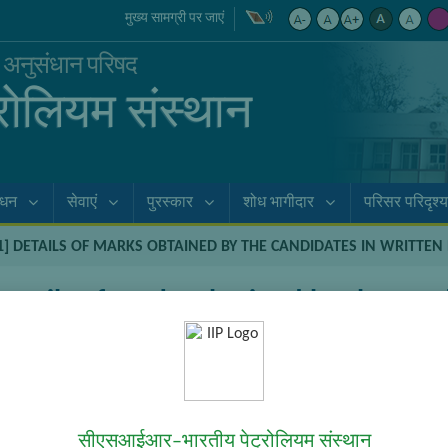
मुख्य सामग्री पर जाएं
क अनुसंधान परिषद
्रोलियम संस्थान
ाधन
सेवाएं
पुरस्कार
शोध भागीदार
परिसर परिदृश्य
D-1] DETAILS OF MARKS OBTAINED BY THE CANDIDATES IN WRITTE
etails of marks obtained by the cand
nce, the content is shown below in the alternative language. You may 
 by the candidates in written examination
सीएसआईआर–भारतीय पेट्रोलियम संस्थान