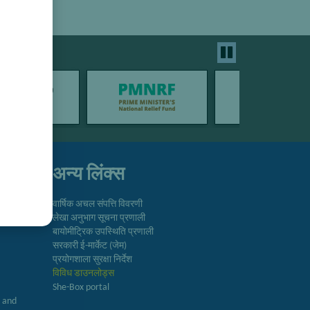
अन्य लिंक्स
वार्षिक अचल संपत्ति विवरणी
लेखा अनुभाग सूचना प्रणाली
बायोमीट्रिक उपस्थिति प्रणाली
सरकारी ई-मार्केट (जेम)
प्रयोगशाला सुरक्षा निर्देश
विविध डाउनलोड्स
She-Box portal
h and