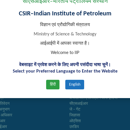
सीएसआईआर–भारतीय पेट्रोलियम संस्थान
ates Shortlisted for Trade/Skill Test for recruitment of 05 posts of T
CSIR–Indian Institute of Petroleum
विज्ञान एवं प्रौद्योगिकी मंत्रालय
Ministry of Science & Technology
आईआईपी में आपका स्वागत है।
Welcome to IIP
वेबसाइट में प्रवेश करने के लिए अपनी पसंदीदा भाषा चुनें।
Select your Preferred Language to Enter the Website
 लिंक्स
महत्वपूर्ण लिंक्स
हिंदी
English
अनुसन्धान
त्र
बायोडीजल एसोसिएशन ऑफ इंडिया
्रतिवेदन
सीएसआईआर
अनुभाग
जे – गेट
ा अधिकार
जिज्ञासा
ईआर
ओएसिस
आईआर
उरडिप