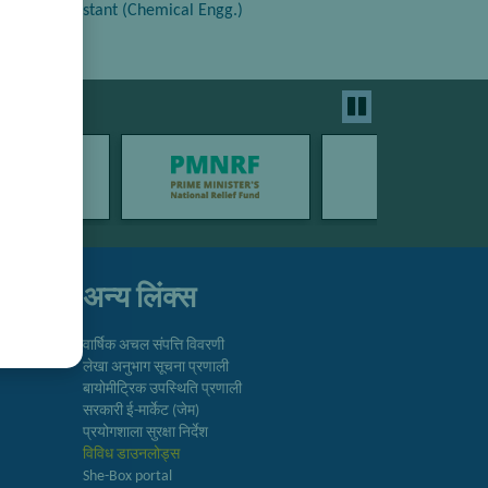
echnical Assistant (Chemical Engg.)
अन्य लिंक्स
वार्षिक अचल संपत्ति विवरणी
लेखा अनुभाग सूचना प्रणाली
बायोमीट्रिक उपस्थिति प्रणाली
सरकारी ई-मार्केट (जेम)
प्रयोगशाला सुरक्षा निर्देश
विविध डाउनलोड्स
She-Box portal