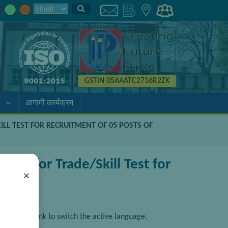
GSTIN 05AAATC2716R2ZK
आगामी कार्यक्रम
KILL TEST FOR RECRUITMENT OF 05 POSTS OF
ted for Trade/Skill Test for
×
click the link to switch the active language.