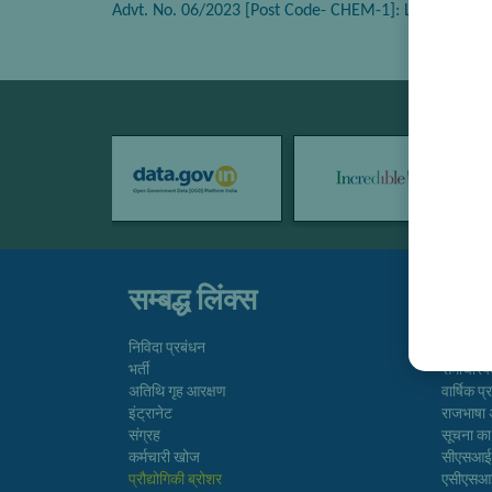
Advt. No. 06/2023 [Post Code- CHEM-1]: List of Candid
सम्बद्ध लिंक्स
तुरत
निविदा प्रबंधन
निदेशिका
भर्ती
समाचारप
अतिथि गृह आरक्षण
वार्षिक प
इंट्रानेट
राजभाषा 
संग्रह
सूचना क
कर्मचारी खोज
सीएसआ
प्रौद्योगिकी ब्रोशर
एसीएस