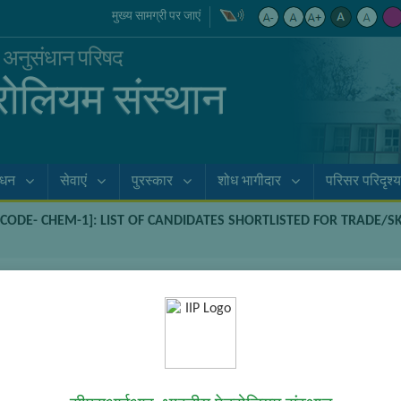
मुख्य सामग्री पर जाएं
क अनुसंधान परिषद
्रोलियम संस्थान
ाधन
सेवाएं
पुरस्कार
शोध भागीदार
परिसर परिदृश्य
 CODE- CHEM-1]: LIST OF CANDIDATES SHORTLISTED FOR TRADE/S
- CHEM-1]: List of Candidates Shortlis
echnical Assistant (Chemical Engg.)
nce, the content is shown below in the alternative language. You may 