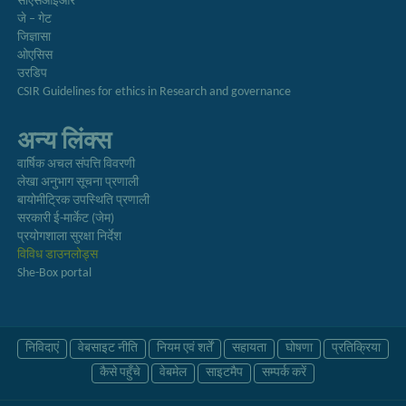
सीएसआईआर
जे – गेट
जिज्ञासा
ओएसिस
उरडिप
CSIR Guidelines for ethics in Research and governance
अन्य लिंक्स
वार्षिक अचल संपत्ति विवरणी
लेखा अनुभाग सूचना प्रणाली
बायोमीट्रिक उपस्थिति प्रणाली
सरकारी ई-मार्केट (जेम)
प्रयोगशाला सुरक्षा निर्देश
विविध डाउनलोड्स
She-Box portal
निविदाएं
वेबसाइट नीति
नियम एवं शर्तें
सहायता
घोषणा
प्रतिक्रिया
कैसे पहुँचे
वेबमेल
साइटमैप
सम्पर्क करें