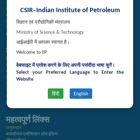
अतिथि गृह आरक्षण
CSIR–Indian Institute of Petroleum
इंट्रानेट
संग्रह
कर्मचारी खोज
विज्ञान एवं प्रौद्योगिकी मंत्रालय
प्रौद्योगिकी ब्रोशर
Ministry of Science & Technology
Handling of Complaints of Sexual Harassment
आईआईपी में आपका स्वागत है।
तुरत लिंक्स
Welcome to IIP
निदेशिका
वेबसाइट में प्रवेश करने के लिए अपनी पसंदीदा भाषा चुनें।
समाचारपत्र
वार्षिक प्रतिवेदन
Select your Preferred Language to Enter the
राजभाषा अनुभाग
Website
सूचना का अधिकार
सीएसआईआर
हिंदी
English
एसीएसआईआर
हिंदी पत्रिका
महत्वपूर्ण लिंक्स
अनुसन्धान
बायोडीजल एसोसिएशन ऑफ इंडिया