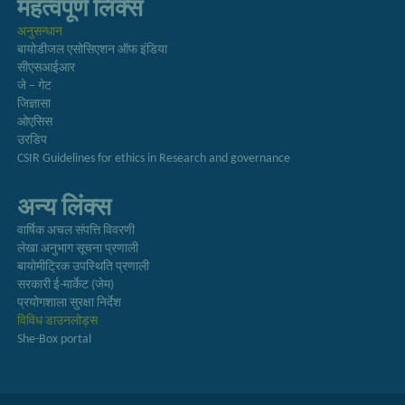
महत्वपूर्ण लिंक्स
अनुसन्धान
बायोडीजल एसोसिएशन ऑफ इंडिया
सीएसआईआर
जे – गेट
जिज्ञासा
ओएसिस
उरडिप
CSIR Guidelines for ethics in Research and governance
अन्य लिंक्स
वार्षिक अचल संपत्ति विवरणी
लेखा अनुभाग सूचना प्रणाली
बायोमीट्रिक उपस्थिति प्रणाली
सरकारी ई-मार्केट (जेम)
प्रयोगशाला सुरक्षा निर्देश
विविध डाउनलोड्स
She-Box portal