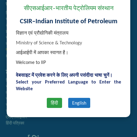
सम्बद्ध लिंक्स
सीएसआईआर–भारतीय पेट्रोलियम संस्थान
निविदा प्रबंधन
भर्ती
CSIR–Indian Institute of Petroleum
अतिथि गृह आरक्षण
इंट्रानेट
विज्ञान एवं प्रौद्योगिकी मंत्रालय
संग्रह
Ministry of Science & Technology
कर्मचारी खोज
प्रौद्योगिकी ब्रोशर
आईआईपी में आपका स्वागत है।
Handling of Complaints of Sexual Harassment
Welcome to IIP
तुरत लिंक्स
वेबसाइट में प्रवेश करने के लिए अपनी पसंदीदा भाषा चुनें।
निदेशिका
Select your Preferred Language to Enter the
समाचारपत्र
Website
वार्षिक प्रतिवेदन
राजभाषा अनुभाग
हिंदी
English
सूचना का अधिकार
सीएसआईआर
एसीएसआईआर
हिंदी पत्रिका