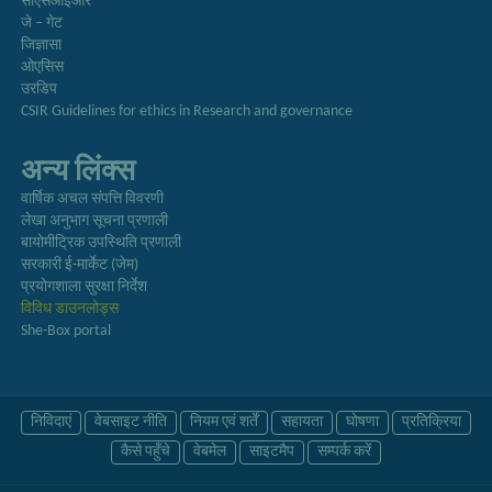
सीएसआईआर
जे – गेट
जिज्ञासा
ओएसिस
उरडिप
CSIR Guidelines for ethics in Research and governance
अन्य लिंक्स
वार्षिक अचल संपत्ति विवरणी
लेखा अनुभाग सूचना प्रणाली
बायोमीट्रिक उपस्थिति प्रणाली
सरकारी ई-मार्केट (जेम)
प्रयोगशाला सुरक्षा निर्देश
विविध डाउनलोड्स
She-Box portal
निविदाएं
वेबसाइट नीति
नियम एवं शर्तें
सहायता
घोषणा
प्रतिक्रिया
कैसे पहुँचे
वेबमेल
साइटमैप
सम्पर्क करें