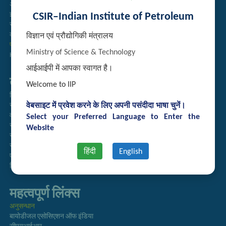
अतिथि गृह आरक्षण
CSIR–Indian Institute of Petroleum
इंट्रानेट
संग्रह
कर्मचारी खोज
विज्ञान एवं प्रौद्योगिकी मंत्रालय
प्रौद्योगिकी ब्रोशर
Ministry of Science & Technology
Handling of Complaints of Sexual Harassment
आईआईपी में आपका स्वागत है।
तुरत लिंक्स
Welcome to IIP
निदेशिका
वेबसाइट में प्रवेश करने के लिए अपनी पसंदीदा भाषा चुनें।
समाचारपत्र
वार्षिक प्रतिवेदन
Select your Preferred Language to Enter the
राजभाषा अनुभाग
Website
सूचना का अधिकार
सीएसआईआर
हिंदी
English
एसीएसआईआर
हिंदी पत्रिका
महत्वपूर्ण लिंक्स
अनुसन्धान
बायोडीजल एसोसिएशन ऑफ इंडिया