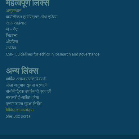
महत्वपूर्ण लिंक्स
अनुसन्धान
बायोडीजल एसोसिएशन ऑफ इंडिया
सीएसआईआर
जे – गेट
जिज्ञासा
ओएसिस
उरडिप
CSIR Guidelines for ethics in Research and governance
अन्य लिंक्स
वार्षिक अचल संपत्ति विवरणी
लेखा अनुभाग सूचना प्रणाली
बायोमीट्रिक उपस्थिति प्रणाली
सरकारी ई-मार्केट (जेम)
प्रयोगशाला सुरक्षा निर्देश
विविध डाउनलोड्स
She-Box portal