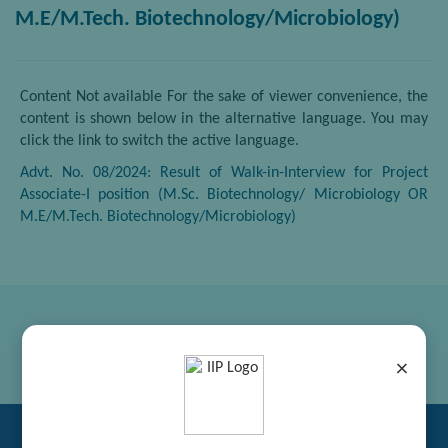
M.E/M.Tech. Biotechnology/Microbiology)
Content Not available For the sake of viewer convenience, the
content is shown below in the alternative language. You may
click the link to switch the active language.
Advt. No. 08/2024: Result of Walk-in-Interview for Project
Associate-I position (M.Sc. Biotechnology/ Microbiology OR
M.E/M.Tech. Biotechnology/Microbiology)
×