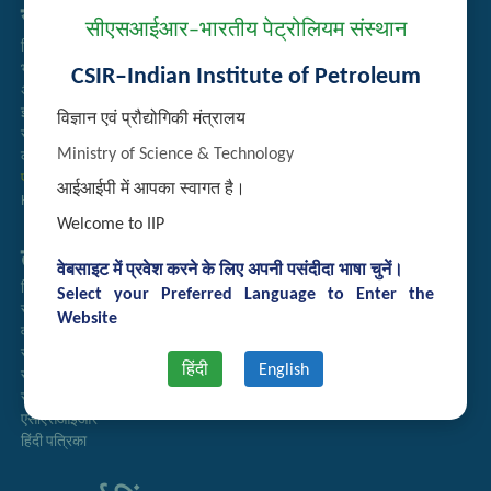
सम्बद्ध लिंक्स
सीएसआईआर–भारतीय पेट्रोलियम संस्थान
निविदा प्रबंधन
भर्ती
CSIR–Indian Institute of Petroleum
अतिथि गृह आरक्षण
इंट्रानेट
विज्ञान एवं प्रौद्योगिकी मंत्रालय
संग्रह
Ministry of Science & Technology
कर्मचारी खोज
प्रौद्योगिकी ब्रोशर
आईआईपी में आपका स्वागत है।
Handling of Complaints of Sexual Harassment
Welcome to IIP
तुरत लिंक्स
वेबसाइट में प्रवेश करने के लिए अपनी पसंदीदा भाषा चुनें।
निदेशिका
Select your Preferred Language to Enter the
समाचारपत्र
Website
वार्षिक प्रतिवेदन
राजभाषा अनुभाग
हिंदी
English
सूचना का अधिकार
सीएसआईआर
एसीएसआईआर
हिंदी पत्रिका