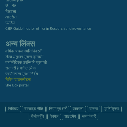
सीएसआईआर
जे – गेट
जिज्ञासा
ओएसिस
उरडिप
CSIR Guidelines for ethics in Research and governance
अन्य लिंक्स
वार्षिक अचल संपत्ति विवरणी
लेखा अनुभाग सूचना प्रणाली
बायोमीट्रिक उपस्थिति प्रणाली
सरकारी ई-मार्केट (जेम)
प्रयोगशाला सुरक्षा निर्देश
विविध डाउनलोड्स
She-Box portal
निविदाएं
वेबसाइट नीति
नियम एवं शर्तें
सहायता
घोषणा
प्रतिक्रिया
कैसे पहुँचे
वेबमेल
साइटमैप
सम्पर्क करें