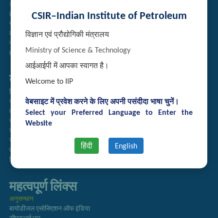
अतिथि गृह आरक्षण
CSIR–Indian Institute of Petroleum
इंट्रानेट
संग्रह
कर्मचारी खोज
विज्ञान एवं प्रौद्योगिकी मंत्रालय
प्रौद्योगिकी ब्रोशर
Ministry of Science & Technology
Handling of Complaints of Sexual Harassment
आईआईपी में आपका स्वागत है।
तुरत लिंक्स
Welcome to IIP
निदेशिका
वेबसाइट में प्रवेश करने के लिए अपनी पसंदीदा भाषा चुनें।
समाचारपत्र
वार्षिक प्रतिवेदन
Select your Preferred Language to Enter the
राजभाषा अनुभाग
Website
सूचना का अधिकार
सीएसआईआर
हिंदी
English
एसीएसआईआर
हिंदी पत्रिका
महत्वपूर्ण लिंक्स
अनुसन्धान
बायोडीजल एसोसिएशन ऑफ इंडिया