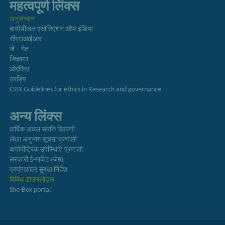
महत्वपूर्ण लिंक्स
अनुसन्धान
बायोडीजल एसोसिएशन ऑफ इंडिया
सीएसआईआर
जे – गेट
जिज्ञासा
ओएसिस
उरडिप
CSIR Guidelines for ethics in Research and governance
अन्य लिंक्स
वार्षिक अचल संपत्ति विवरणी
लेखा अनुभाग सूचना प्रणाली
बायोमीट्रिक उपस्थिति प्रणाली
सरकारी ई-मार्केट (जेम)
प्रयोगशाला सुरक्षा निर्देश
विविध डाउनलोड्स
She-Box portal