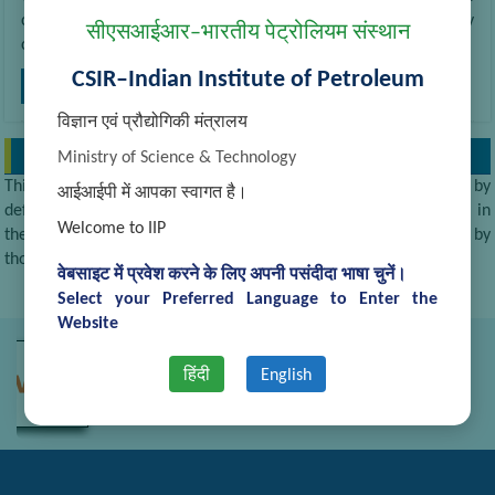
content is shown below in the alternative language. You may
सीएसआईआर–भारतीय पेट्रोलियम संस्थान
click the link to
CSIR–Indian Institute of Petroleum
अधिक पढ़ें
विज्ञान एवं प्रौद्योगिकी मंत्रालय
EXAMPLE WIDGET
Ministry of Science & Technology
This is an example widget to show how the Right Sidebar looks by
आईआईपी में आपका स्वागत है।
default. You can add custom widgets from the widgets screen in
Welcome to IIP
the admin. If custom widgets is added than this will be replaced by
those widgets.
वेबसाइट में प्रवेश करने के लिए अपनी पसंदीदा भाषा चुनें।
Select your Preferred Language to Enter the
Website
हिंदी
English