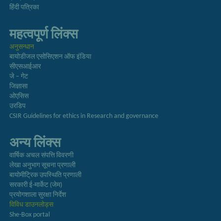
हिंदी पत्रिका
महत्वपूर्ण लिंक्स
अनुसन्धान
बायोडीजल एसोसिएशन ऑफ इंडिया
सीएसआईआर
जे – गेट
जिज्ञासा
ओएसिस
उरडिप
CSIR Guidelines for ethics in Research and governance
अन्य लिंक्स
वार्षिक अचल संपत्ति विवरणी
लेखा अनुभाग सूचना प्रणाली
बायोमीट्रिक उपस्थिति प्रणाली
सरकारी ई-मार्केट (जेम)
प्रयोगशाला सुरक्षा निर्देश
विविध डाउनलोड्स
She-Box portal