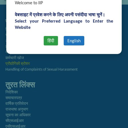
Welcome to IIP
वेबसाइट में प्रवेश करने के लिए अपनी पसंदीदा भाषा चुनें।
सम्बद्ध लिंक्स
Select your Preferred Language to Enter the
Website
निविदा प्रबंधन
भर्ती
हिंदी
English
अतिथि गृह आरक्षण
इंट्रानेट
संग्रह
कर्मचारी खोज
प्रौद्योगिकी ब्रोशर
Handling of Complaints of Sexual Harassment
तुरत लिंक्स
निदेशिका
समाचारपत्र
वार्षिक प्रतिवेदन
राजभाषा अनुभाग
सूचना का अधिकार
सीएसआईआर
एसीएसआईआर