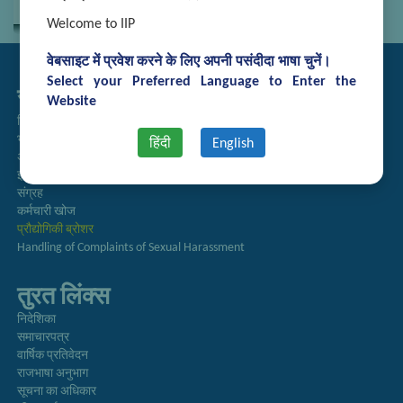
Welcome to IIP
वेबसाइट में प्रवेश करने के लिए अपनी पसंदीदा भाषा चुनें।
Select your Preferred Language to Enter the
सम्बद्ध लिंक्स
Website
निविदा प्रबंधन
भर्ती
हिंदी
English
अतिथि गृह आरक्षण
इंट्रानेट
संग्रह
कर्मचारी खोज
प्रौद्योगिकी ब्रोशर
Handling of Complaints of Sexual Harassment
तुरत लिंक्स
निदेशिका
समाचारपत्र
वार्षिक प्रतिवेदन
राजभाषा अनुभाग
सूचना का अधिकार