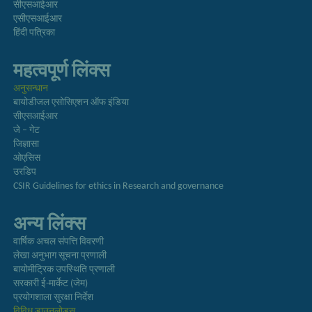
सीएसआईआर
एसीएसआईआर
हिंदी पत्रिका
महत्वपूर्ण लिंक्स
अनुसन्धान
बायोडीजल एसोसिएशन ऑफ इंडिया
सीएसआईआर
जे – गेट
जिज्ञासा
ओएसिस
उरडिप
CSIR Guidelines for ethics in Research and governance
अन्य लिंक्स
वार्षिक अचल संपत्ति विवरणी
लेखा अनुभाग सूचना प्रणाली
बायोमीट्रिक उपस्थिति प्रणाली
सरकारी ई-मार्केट (जेम)
प्रयोगशाला सुरक्षा निर्देश
विविध डाउनलोड्स