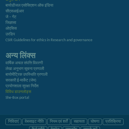
बायोडीजल एसोसिएशन ऑफ इंडिया
सीएसआईआर
जे – गेट
जिज्ञासा
ओएसिस
उरडिप
CSIR Guidelines for ethics in Research and governance
अन्य लिंक्स
वार्षिक अचल संपत्ति विवरणी
लेखा अनुभाग सूचना प्रणाली
बायोमीट्रिक उपस्थिति प्रणाली
सरकारी ई-मार्केट (जेम)
प्रयोगशाला सुरक्षा निर्देश
विविध डाउनलोड्स
She-Box portal
निविदाएं
वेबसाइट नीति
नियम एवं शर्तें
सहायता
घोषणा
प्रतिक्रिया