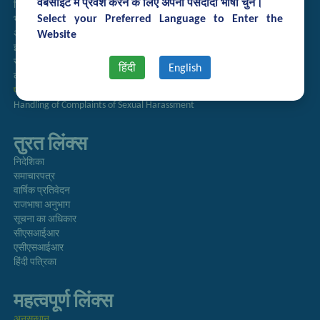
वेबसाइट में प्रवेश करने के लिए अपनी पसंदीदा भाषा चुनें।
निविदा प्रबंधन
Select your Preferred Language to Enter the
भर्ती
अतिथि गृह आरक्षण
Website
इंट्रानेट
संग्रह
हिंदी
English
कर्मचारी खोज
प्रौद्योगिकी ब्रोशर
Handling of Complaints of Sexual Harassment
तुरत लिंक्स
निदेशिका
समाचारपत्र
वार्षिक प्रतिवेदन
राजभाषा अनुभाग
सूचना का अधिकार
सीएसआईआर
एसीएसआईआर
हिंदी पत्रिका
महत्वपूर्ण लिंक्स
अनुसन्धान