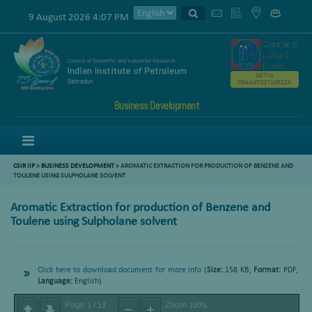
9 August 2026 4:07 PM
GSTIN
05AAATC2716R2ZK
Business Development
Menu
CSIR IIP
>
BUSINESS DEVELOPMENT
> AROMATIC EXTRACTION FOR PRODUCTION OF BENZENE AND
TOULENE USING SULPHOLANE SOLVENT
Aromatic Extraction for production of Benzene and
Toulene using Sulpholane solvent
Click here to download document for more info
(
Size:
158 KB,
Format:
PDF,
Language:
English)
Page
/
Zoom
1
13
100%