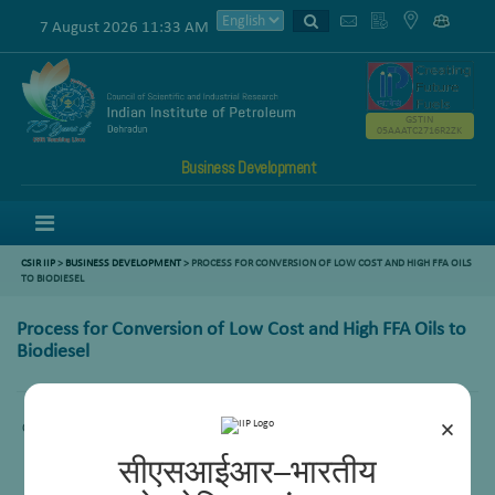
7 August 2026 11:33 AM
GSTIN
05AAATC2716R2ZK
Business Development
Menu
CSIR IIP
>
BUSINESS DEVELOPMENT
> PROCESS FOR CONVERSION OF LOW COST AND HIGH FFA OILS
TO BIODIESEL
Process for Conversion of Low Cost and High FFA Oils to
Biodiesel
×
Content is not available.
सीएसआईआर–भारतीय