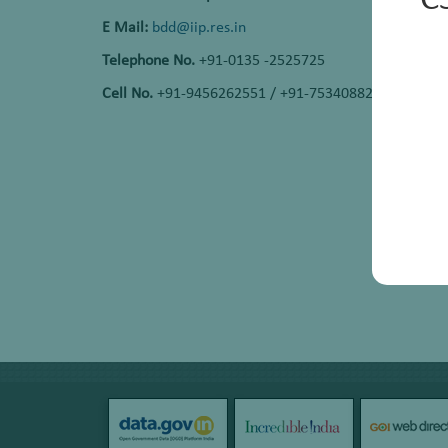
C
E Mail:
bdd@iip.res.in
Telephone No.
+91-0135 -2525725
Cell No.
+91-9456262551 / +91-7534088218