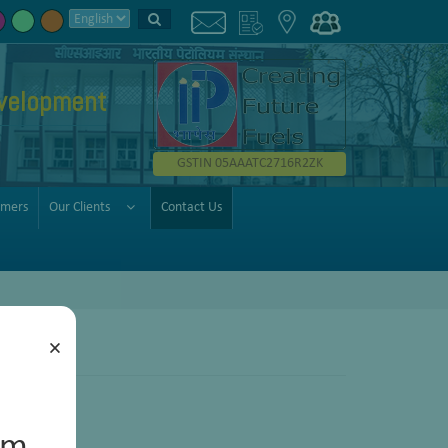
velopment
GSTIN 05AAATC2716R2ZK
omers
Our Clients
Contact Us
×