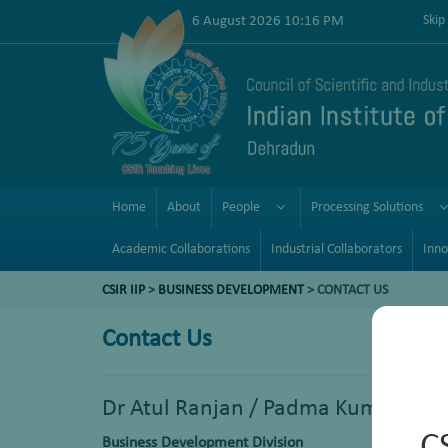
6 August 2026 10:16 PM
Skip
Home
About
People
Processing Solutions
Academic Collaborations
Industrial Collaborators
Inno
CSIR IIP
>
BUSINESS DEVELOPMENT
> CONTACT US
Contact Us
Dr Atul Ranjan / Padma Kumari S
Business Development Division