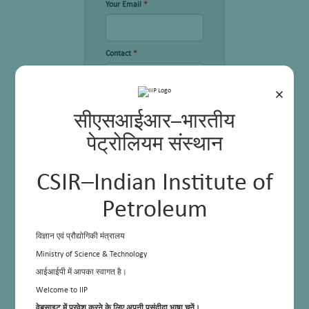
Your Email
*
Contact
*
×
Subject
*
सीएसआईआर–भारतीय
पेट्रोलियम संस्थान
Query
*
CSIR–Indian Institute of
Petroleum
विज्ञान एवं प्रौद्योगिकी मंत्रालय
Ministry of Science & Technology
आईआईपी में आपका स्वागत है।
Upload Document
Welcome to IIP
वेबसाइट में प्रवेश करने के लिए अपनी पसंदीदा भाषा चुनें।