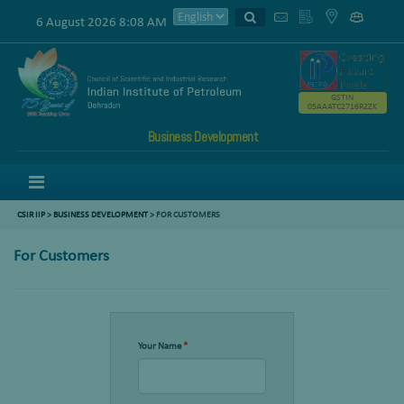
6 August 2026 8:08 AM
GSTIN
05AAATC2716R2ZK
Business Development
Menu
CSIR IIP
>
BUSINESS DEVELOPMENT
> FOR CUSTOMERS
For Customers
Your Name
*