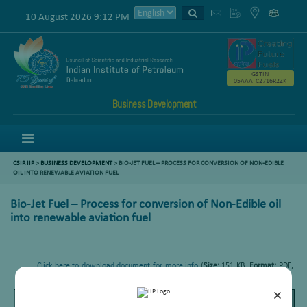
10 August 2026 9:12 PM
GSTIN
05AAATC2716R2ZK
Business Development
Menu
CSIR IIP
>
BUSINESS DEVELOPMENT
> BIO-JET FUEL – PROCESS FOR CONVERSION OF NON-EDIBLE
OIL INTO RENEWABLE AVIATION FUEL
Bio-Jet Fuel – Process for conversion of Non-Edible oil
into renewable aviation fuel
Click here to download document for more info
(
Size:
151 KB,
Format:
PDF,
Language:
Hindi/English)
×
Page
/
Zoom
1
1
100%