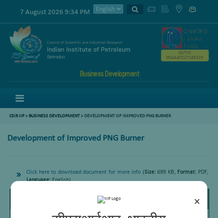
7 August 2026 9:34 PM
GSTIN
05AAATC2716R2ZK
Business Development
Menu
CSIR IIP
>
BUSINESS DEVELOPMENT
> DEVELOPMENT OF IMPROVED PNG BURNER
Development of Improved PNG Burner
Click here to download document for more info
(
Size:
699 KB,
Format:
PDF,
Language:
English)
Page
/
Zoom
1
21
100%
×