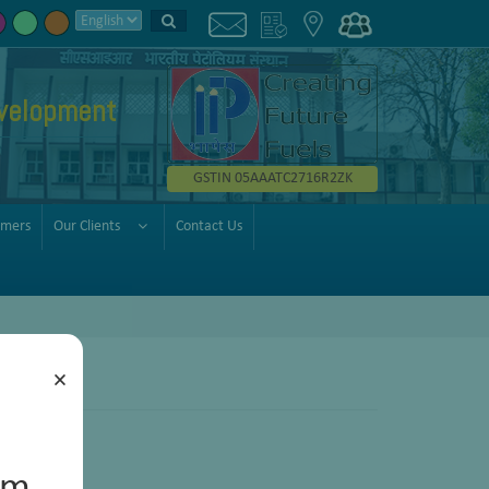
velopment
GSTIN 05AAATC2716R2ZK
omers
Our Clients
Contact Us
×