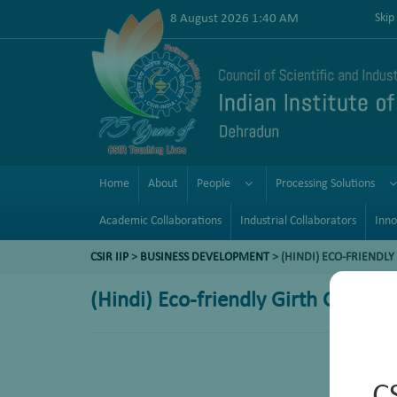
8 August 2026 1:40 AM
Skip
Home
About
People
Processing Solutions
Academic Collaborations
Industrial Collaborators
Inno
CSIR IIP
>
BUSINESS DEVELOPMENT
> (HINDI) ECO-FRIENDL
(Hindi) Eco-friendly Girth Gear Lu