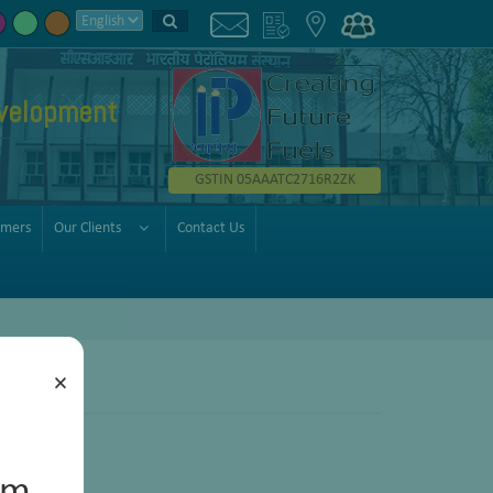
velopment
GSTIN 05AAATC2716R2ZK
omers
Our Clients
Contact Us
×