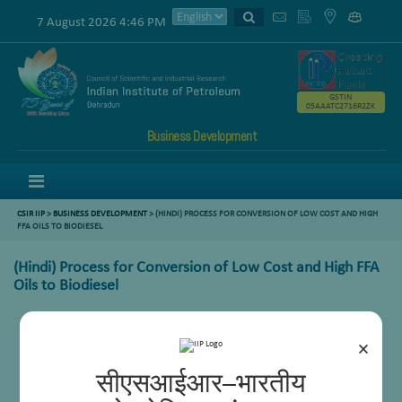
7 August 2026 4:46 PM
GSTIN
05AAATC2716R2ZK
Business Development
Menu
CSIR IIP
>
BUSINESS DEVELOPMENT
> (HINDI) PROCESS FOR CONVERSION OF LOW COST AND HIGH
FFA OILS TO BIODIESEL
(Hindi) Process for Conversion of Low Cost and High FFA
Oils to Biodiesel
×
सीएसआईआर–भारतीय