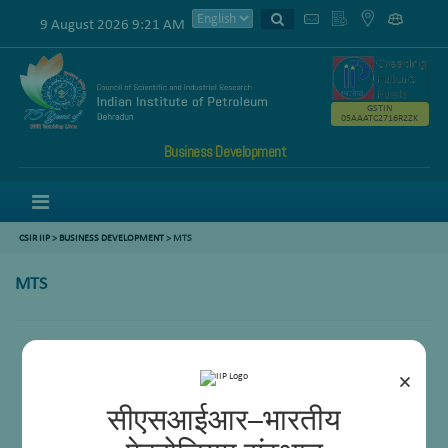
9 August 2026 9:21 AM
GSTIN
05AAATC2716R2ZK
Business Development
Menu
CSIR IIP
>
BUSINESS DEVELOPMENT
> MTS
MTS
Ram Pal
Rajbeer Singh Negi
×
सीएसआईआर–भारतीय