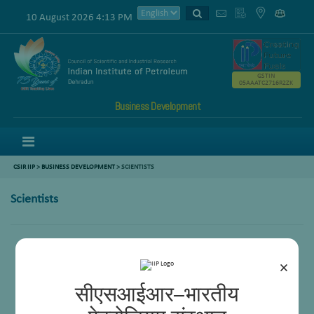
10 August 2026 4:13 PM
GSTIN
05AAATC2716R2ZK
Business Development
Menu
CSIR IIP
>
BUSINESS DEVELOPMENT
> SCIENTISTS
Scientists
Dr Samir K Maity
Desavath Viswanatha Naik
×
सीएसआईआर–भारतीय