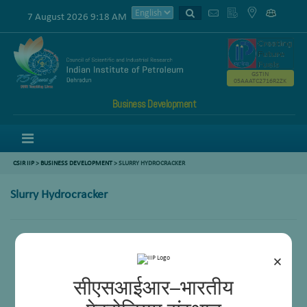
7 August 2026 9:18 AM
GSTIN
05AAATC2716R2ZK
Business Development
Menu
CSIR IIP
>
BUSINESS DEVELOPMENT
> SLURRY HYDROCRACKER
Slurry Hydrocracker
×
सीएसआईआर–भारतीय