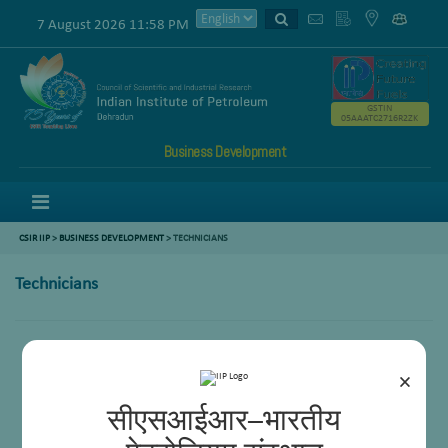
7 August 2026 11:58 PM
GSTIN
05AAATC2716R2ZK
Business Development
Menu
CSIR IIP
>
BUSINESS DEVELOPMENT
> TECHNICIANS
Technicians
Daniel Shah
×
सीएसआईआर–भारतीय