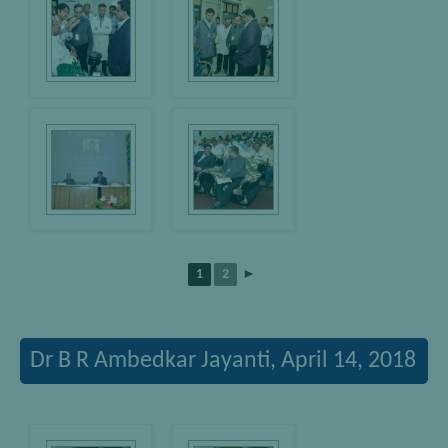
1
2
►
Dr B R Ambedkar Jayanti, April 14, 2018