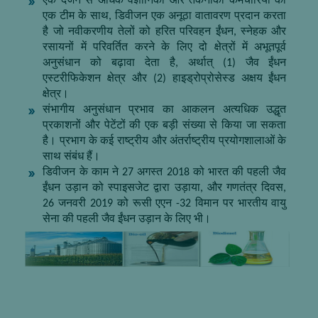
एक दर्जन से अधिक वैज्ञानिकों और तकनीकी कर्मचारियों की
एक टीम के साथ, डिवीजन एक अनूठा वातावरण प्रदान करता
है जो नवीकरणीय तेलों को हरित परिवहन ईंधन, स्नेहक और
रसायनों में परिवर्तित करने के लिए दो क्षेत्रों में अभूतपूर्व
अनुसंधान को बढ़ावा देता है, अर्थात् (1) जैव ईंधन
एस्टरीफिकेशन क्षेत्र और (2) हाइड्रोप्रोसेस्ड अक्षय ईंधन
क्षेत्र।
संभागीय अनुसंधान प्रभाव का आकलन अत्यधिक उद्धृत
प्रकाशनों और पेटेंटों की एक बड़ी संख्या से किया जा सकता
है। प्रभाग के कई राष्ट्रीय और अंतर्राष्ट्रीय प्रयोगशालाओं के
साथ संबंध हैं।
डिवीजन के काम ने 27 अगस्त 2018 को भारत की पहली जैव
ईंधन उड़ान को स्पाइसजेट द्वारा उड़ाया, और गणतंत्र दिवस,
26 जनवरी 2019 को रूसी एएन -32 विमान पर भारतीय वायु
सेना की पहली जैव ईंधन उड़ान के लिए भी।
Content Not available For the sake of viewer convenience, the
content is shown below in the alternative language. You may
click the link to switch the active language.