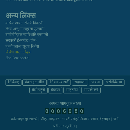
CSIR Guidelines for ethics in Research and governance
अन्य लिंक्स
वार्षिक अचल संपत्ति विवरणी
लेखा अनुभाग सूचना प्रणाली
बायोमीट्रिक उपस्थिति प्रणाली
सरकारी ई-मार्केट (जेम)
प्रयोगशाला सुरक्षा निर्देश
विविध डाउनलोड्स
She-Box portal
निविदाएं
वेबसाइट नीति
नियम एवं शर्तें
सहायता
घोषणा
प्रतिक्रिया
कैसे पहुँचे
वेबमेल
साइटमैप
सम्पर्क करें
आपका आगंतुक संख्या
कॉपीराइट @ 2026 | सीएसआईआर – भारतीय पेट्रोलियम संस्थान, देहरादून
| सभी
अधिकार सुरक्षित |