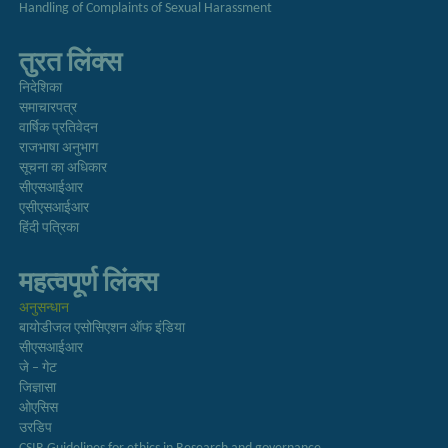
Handling of Complaints of Sexual Harassment
तुरत लिंक्स
निदेशिका
समाचारपत्र
वार्षिक प्रतिवेदन
राजभाषा अनुभाग
सूचना का अधिकार
सीएसआईआर
एसीएसआईआर
हिंदी पत्रिका
महत्वपूर्ण लिंक्स
अनुसन्धान
बायोडीजल एसोसिएशन ऑफ इंडिया
सीएसआईआर
जे – गेट
जिज्ञासा
ओएसिस
उरडिप