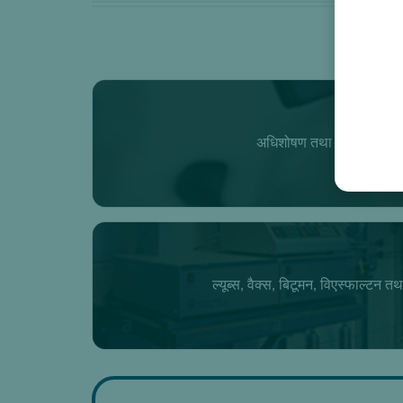
अधिशोषण तथा मेम्ब्रेन पृथ
ल्यूब्स, वैक्स, बिटूमन, विएस्फाल्टन तथा