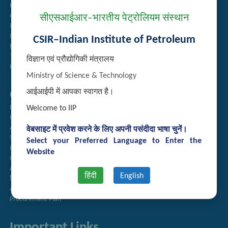
Recruitment
Guest House Booking
सीएसआईआर–भारतीय पेट्रोलियम संस्थान
Intranet
Institute Repository
CSIR–Indian Institute of Petroleum
Employee Search
Technology Brochures
विज्ञान एवं प्रौद्योगिकी मंत्रालय
Handling of Complaints of Sexual Harassment
Ministry of Science & Technology
आईआईपी में आपका स्वागत है।
Quick Links
Directory
Welcome to IIP
Newsletter
Annual Reports
वेबसाइट में प्रवेश करने के लिए अपनी पसंदीदा भाषा चुनें।
राजभाषा अनुभाग
Select your Preferred Language to Enter the
Right to Information
Website
CSIR
AcSIR
हिंदी
English
हिंदी पत्रिका
Authorized Medical Services
Procurement Plan
Important Links