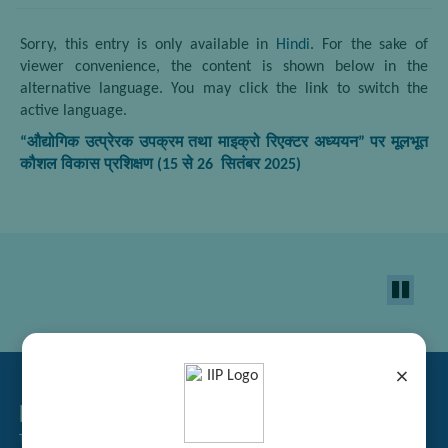
Sorry, this entry is only available in
Hindi
. For the sake of
viewer convenience, the content is shown below in the
alternative language. You may click the link to switch the
active language.
“
औद्योगिक उत्प्रेरक उपक्रम तथा माइक्रो रिएक्टर अध्ययन
”
पर मूलभूत
कौशल विकास प्रशिक्षण
(15
से
26
सितंबर
2025)
×
Related Links
Tender Management